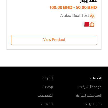
عقد إيجار
نطاق
100.00
BHD
–
50.00
BHD
السعر:
Arabic, Dual-Text
من
خلال
View Product
الخدمات
الشركة
حوكمة الشركات
نبذة عنا
المعاملات التجارية
التخصصات
فض النزاعات
المقالات