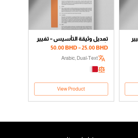
ير
تعديل وثيقة التأسيس – تغيير
شركة
رأس المال – مالك وحيد
نطاق
50.00
BHD
–
25.00
BHD
السعر:
Arabic, Dual-Text
من
خلال
View Product