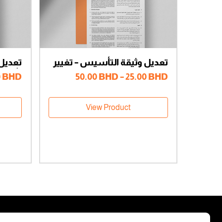
تعديل وثيقة التأسيس – تغيير
تعديل 
النشاط التجاري – شركاء
رأس ا
نطاق
0
BHD
50.00
BHD
–
25.00
BHD
متعددون
السعر:
من
View Product
خلال