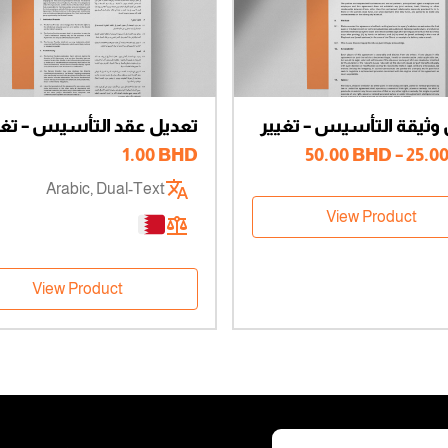
وثيقة التأسيس – تغيير
تعديل عقد التأسيس – تغي
لمال – شركاء متعددون
نوع الشركة – تغيير نوع ال
نطاق
1.00
BHD
50.00
BHD
–
25.0
السعر:
Arabic, Dual-Text
من
View Product
خلال
View Product