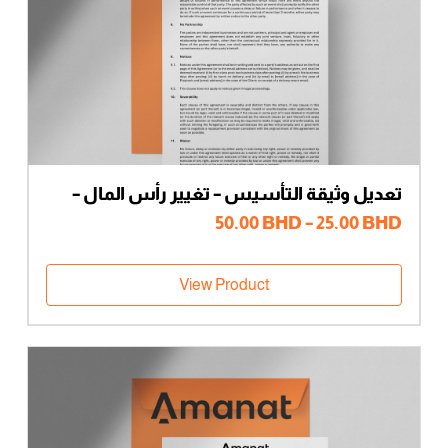
تعديل وثيقة التأسيس – تغيير رأس المال –
شركاء متعددون
نطاق
50.00
BHD
–
25.00
BHD
السعر:
من
View Product
خلال