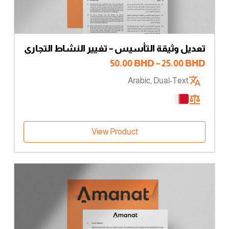
تعديل وثيقة التأسيس – تغيير النشاط التجاري
– مالك وحيد
نطاق
50.00
BHD
–
25.00
BHD
السعر:
Arabic, Dual-Text
من
خلال
View Product