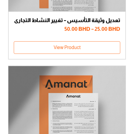
تعديل وثيقة التأسيس – تغيير النشاط التجاري
– شركاء متعددون
نطاق
50.00
BHD
–
25.00
BHD
السعر:
من
View Product
خلال