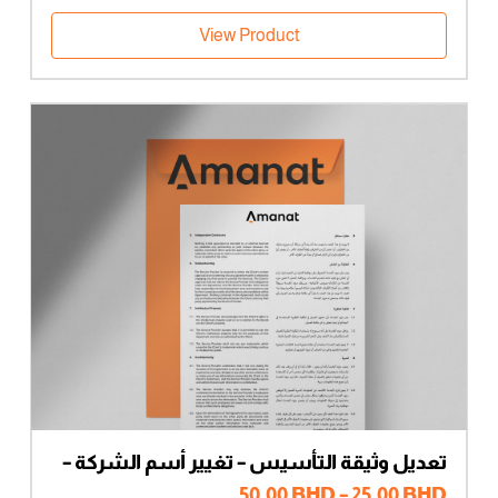
من
View Product
خلال
تعديل وثيقة التأسيس – تغيير أسم الشركة –
مالك وحيد
نطاق
50.00
BHD
–
25.00
BHD