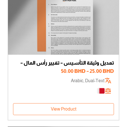
تعديل وثيقة التأسيس – تغيير رأس المال –
مالك وحيد
نطاق
50.00
BHD
–
25.00
BHD
السعر:
Arabic, Dual-Text
من
خلال
View Product