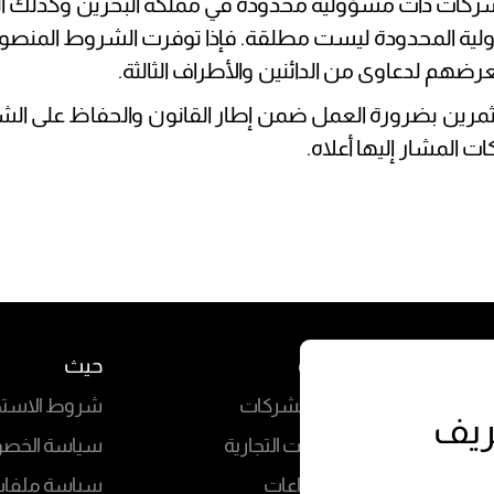
 شركات ذات مسؤولية محدودة في مملكة البحرين وكذلك ال
ضهم لدعاوى من الدائنين والأطراف الثالثة.
ستثمرين بضرورة العمل ضمن إطار القانون والحفاظ على الش
الخدمات
حيث
حوكمة الشركات
شروط الاستخ
ريف
المعاملات التجارية
سياسة الخص
فض النزاعات
سياسة ملفات 